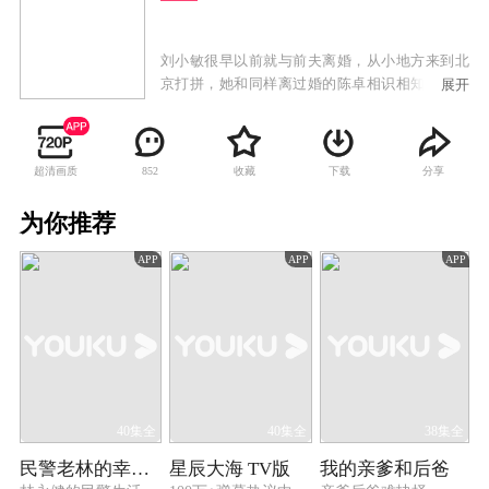
刘小敏很早以前就与前夫离婚，从小地方来到北
京打拼，她和同样离过婚的陈卓相识相知。恋爱
展开
一周年之际，妈妈王素敏和儿子金家骏突然来到
北京，刘小敏与陈卓不得已把恋爱谈得更加小心
翼翼。然而前夫来北京不断纠缠，她与陈卓的恋
超清画质
收藏
下载
分享
852
情被越来越多的人发现，两个人各自的孩子也变
得过于亲近，妹妹的婚姻也有些跌宕……一系列
为你推荐
的烦恼接踵而至。但刘小敏与陈卓用爱和宽容解
决感情和生活里的各种难题，最终收获了成长，
APP
APP
APP
获得了真正的幸福。
40集全
40集全
38集全
民警老林的幸福生活
星辰大海 TV版
我的亲爹和后爸