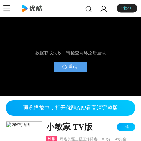
下载APP
数据获取失败，请检查网络之后重试
重试
预览播放中，打开优酷APP看高清完整版
小敏家 TV版
+追
.
.
独播
周迅黄磊三搭王炸阵容
8.0分
45集全