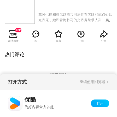
花冈七樱和母亲以前共同居住在老牌和式点心店
光月庵，她和青梅竹马的光月庵继承人高月椿是
展开
初恋对象，但是在15年前，高月椿的父亲被刺身
亡事件发生后，警察根据当时年仅6岁的高月椿的
证言将花冈七樱的母亲逮捕，花冈七樱也被光月
超清画质
收藏
下载
分享
29
庵所逐出。然而，花冈七樱的母亲在调查中去世
了，此案至今仍留有谜团。15年后，花冈七樱与
椿在一个点心对决比赛中再会。高月椿对花冈七
热门评论
樱制作的点心感兴趣，在没发现她是自己的青梅
竹马的情况下，才“第一次”见面就提出了求婚。
而花冈七樱为了证明母亲的清白，决定隐瞒真实
身份，利用和高月椿结婚进入光月庵。但是在那
暂无评论
里，等待着她的是意想不到的逆境。
打开方式
继续使用浏览器
Copyright©
2026
优酷 youku.com
版权所有
优酷
京ICP备06050721号-1
打开
为好内容全力以赴