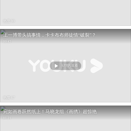
热度 99
王一博带头搞事情，卡卡布布师徒情“破裂”？
00:42
APP内观看
热度 67
宛如画卷跃然纸上！马晓龙组《画绣》超惊艳
01:21