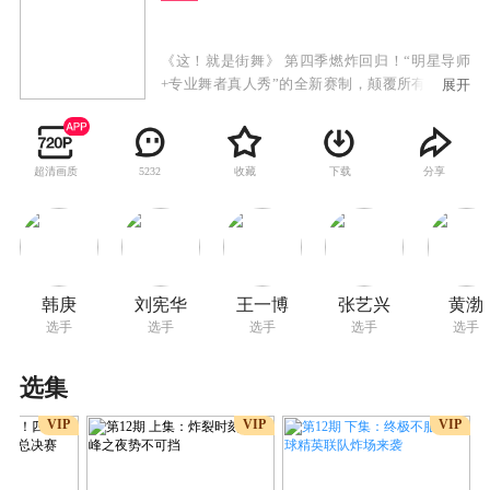
《这！就是街舞》 第四季燃炸回归！“明星导师
+专业舞者真人秀”的全新赛制，颠覆所有传统舞
展开
蹈节目模式，借街舞的内核重新定义年轻人的潮
流文化，第四季全新升级为中外对抗，邀请全世
界的知名舞者共同参与，同时将中国街舞文化反
超清画质
收藏
下载
分享
5232
输出到全世界，为爱而战，Battle for peace！
韩庚
刘宪华
王一博
张艺兴
黄渤
选手
选手
选手
选手
选手
选集
VIP
VIP
VIP