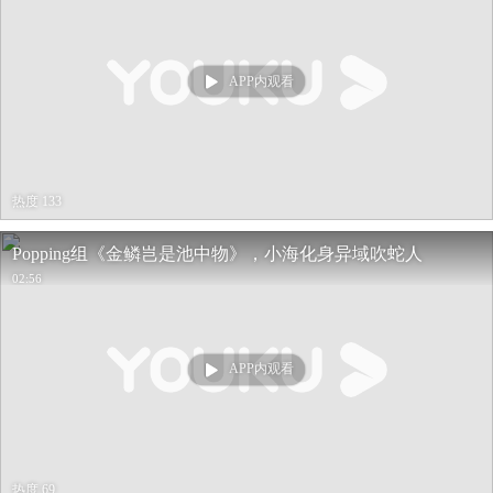
APP内观看
热度 133
Popping组《金鳞岂是池中物》，小海化身异域吹蛇人
02:56
APP内观看
热度 69