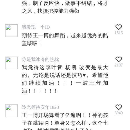
强，脑子反应快，做事不纠结，将才
之风，抉择把控能力强👍
我发现一个ID
1816
期待王一博的舞蹈，越来越优秀的酷
盖啵啵！
你是我冰冷的热枕
2107
我觉得这季叶音 杨凯 改变是最大
的。无论是说话还是技巧♥。希望他
们继续加油！！！一波王炸加
油！！！！！！
逐光等待安年1823
3940
王一博开场舞看了亿遍啊！！神的孩
子在跳舞呐！单身又怎么样，这个七