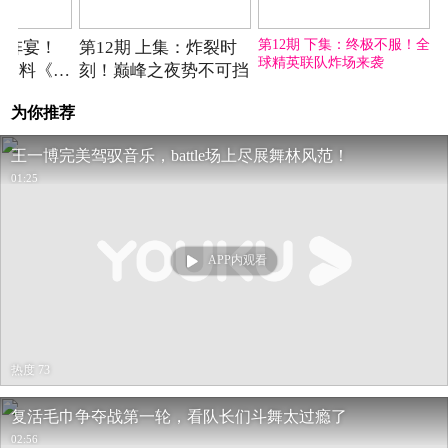
2021-10-30期
2021-10-30期
2021-10-30期
第12期 下集：终极不服！全
上阵宴！
第12期 上集：炸裂时
球精英联队炸场来袭
人爆料《街
刻！巅峰之夜势不可挡
为你推荐
王一博完美驾驭音乐，battle场上尽展舞林风范！
01:25
APP内观看
热度 73
复活毛巾争夺战第一轮，看队长们斗舞太过瘾了
02:56