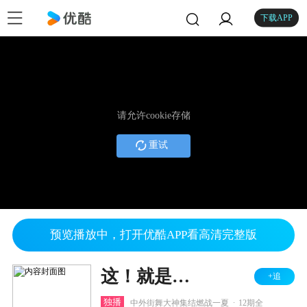
下载APP
请允许cookie存储
重试
预览播放中，打开优酷APP看高清完整版
这！就是街舞 第四季
+追
.
独播
中外街舞大神集结燃战一夏
12期全