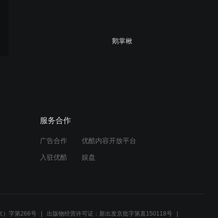
鹅掌楸
白屈菜
服务合作
广告合作
优酷内容开放平台
玉兰和含笑
入驻优酷
娱盘
巴西野牡丹
）字第266号
出版物经营许可证：新出发京批字第直150118号