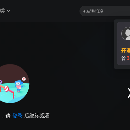
类
3
首
因，请
登录
后继续观看