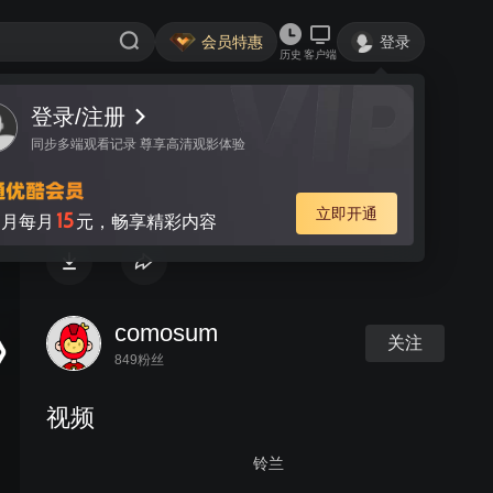
会员特惠
登录
历史
客户端
登录/注册
视频
讨论
同步多端观看记录 尊享高清观影体验
花日历－金缕梅
立即开通
15
月每月
元，畅享精彩内容
comosum
关注
849粉丝
视频
铃兰