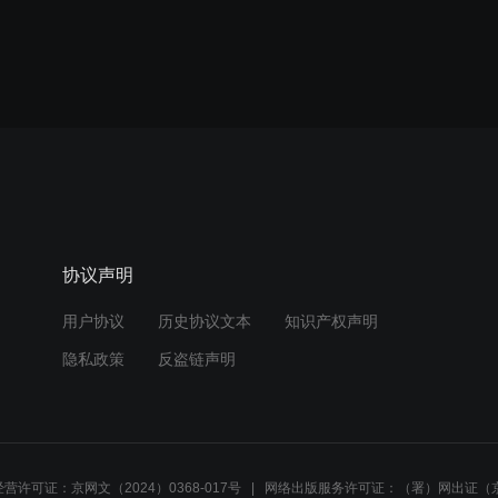
协议声明
用户协议
历史协议文本
知识产权声明
隐私政策
反盗链声明
营许可证：京网文（2024）0368-017号
网络出版服务许可证：（署）网出证（京