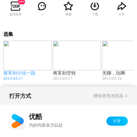
超清画质
收藏
下载
分享
1
选集
6
01:37
06:39
将军剑小玩一段
将军剑空转
无聊，玩啊
2013-03-17
2013-03-17
2013-02-19
打开方式
继续使用浏览器
Copyright©
2026
优酷 youku.com
版权所有
京ICP备06050721号-1
优酷
打开
为好内容全力以赴