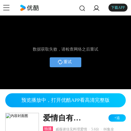
下载APP
数据获取失败，请检查网络之后重试
重试
预览播放中，打开优酷APP看高清完整版
爱情自有天意
+追
.
.
独播
戚薇谢佳见料理爱情
5.6分
86集全