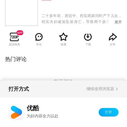
二十多年前，唐冠中、程实两家同时产下儿女，
程实夫妇被逼坠崖身亡，导致两个孩子身份错
展开
位，唐正成为“万家香”小饭馆老板唐冠中的长
子，而唐家亲生女儿程曦却成为山水集团千金。
多年后，唐正与程曦相识，两人互生爱恋。一直
超清画质
评论
收藏
下载
分享
认为程曦是养女的哥哥程超群向程曦表明爱意，
程曦的拒绝使他将矛头指向唐家，再加上宿敌田
在天与曾聪明不断制造阻碍，两家的合作之路危
热门评论
机重重，唐正和程曦的身世之谜也逐渐揭开。另
一方面，唐家的儿子唐力爱上了田在天体弱多病
的女儿田心，虽遭家人反对却始终坚定不移。唐
家女儿唐糖暗恋程超群，明知被利用仍一片痴
暂无评论
心，最终以单纯善良感动了超群。当爱情与亲情
打开方式
继续使用浏览器
冲突，阴谋和欲望交织，缘定的爱情最终调配出
了最美味的人生料理配方。
Copyright©
2026
优酷 youku.com
版权所有
优酷
京ICP备06050721号-1
打开
为好内容全力以赴