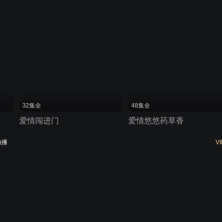
32集全
48集全
爱情闯进门
爱情悠悠药草香
独播
VI