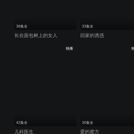
38集全
33集全
长在面包树上的女人
回家的诱惑
独播
42集全
30集全
儿科医生
爱的蜜方