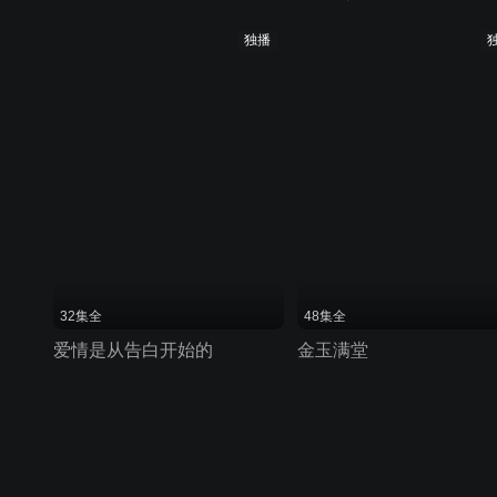
独播
32集全
48集全
爱情是从告白开始的
金玉满堂