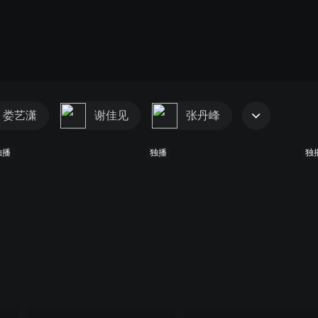
娄艺潇
谢佳见
张丹峰
独播
独播
独