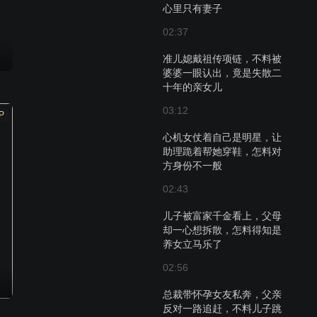
心里只有妻子
02:37
准儿媳戴祖传项链，不料被
婆婆一眼认出，竟是失散二
十年的亲女儿
03:12
P
心机女仗着自己是明星，让
助理跪着帮她穿鞋，怎料对
方身份不一般
02:43
儿子被富家千金看上，父母
却一心想拆散，怎料得知是
养女立马乐了
02:56
总裁带怀孕女友私奔，父亲
反对一路追赶，不料儿子跳