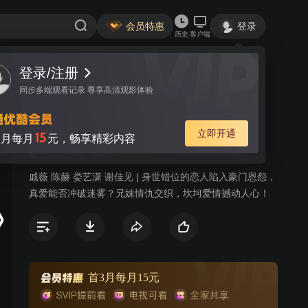
会员特惠
登录
历史
客户端
登录/注册
视频
讨论
10
同步多端观看记录 尊享高清观影体验
爱情自有天意
简介
立即开通
15
月每月
元，畅享精彩内容
618
爱情
都市
戚薇 陈赫 娄艺潇 谢佳见 | 身世错位的恋人陷入豪门恩怨，
真爱能否冲破迷雾？兄妹情仇交织，坎坷爱情撼动人心！
首3月每月15元