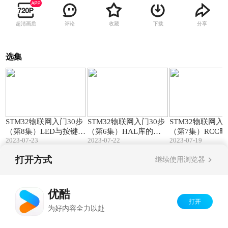
超清画质
评论
收藏
下载
分享
选集
21:50
24:04
STM32物联网入门30步
STM32物联网入门30步
STM32物联网入
（第8集）LED与按键驱
（第6集）HAL库的结
（第7集）RCC
2023-07-23
2023-07-22
2023-07-19
动程序！
构与使用！
延时函数！
打开方式
继续使用浏览器
Copyright©
2026
优酷 youku.com
版权所有
京ICP备06050721号-1
优酷
打开
为好内容全力以赴