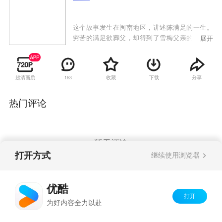
这个故事发生在闽南地区，讲述陈满足的一生。
穷苦的满足欲葬父，却得到了雪梅父亲的帮助，
展开
满足进入雪梅家当丫环。为求报恩，雪梅发生变
故之后，满足偷偷的和阿义一同抚养起她的女儿
美华。当美华嫁给阿财之后，满足以为能过上幸
超清画质
收藏
下载
分享
163
福生活，却因为海难失去了丈夫和女婿。祸不单
行的是，美华也因为难产，死在医院里。坚强的
满足依旧不放弃生的希望，带着美华的几个孩子
热门评论
艰难的活着。国钦虽然时常惹事生非，所幸，丽
娟贴心懂事。满足带着丽娟在广州开拓服装业
务，虽然受到排挤，却在满足和孙女的努力下站
住一片天。最后，病倒的满足得到了周围所有人
暂无评论
的帮助，两个家庭也都得到团圆。
打开方式
继续使用浏览器
Copyright©
2026
优酷 youku.com
版权所有
优酷
京ICP备06050721号-1
打开
为好内容全力以赴