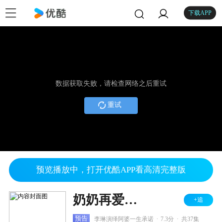
下载APP
数据获取失败，请检查网络之后重试
重试
预览播放中，打开优酷APP看高清完整版
奶奶再爱我一次
+追
.
.
预告
李琳演绎阿婆一生承诺
7.3分
共37集