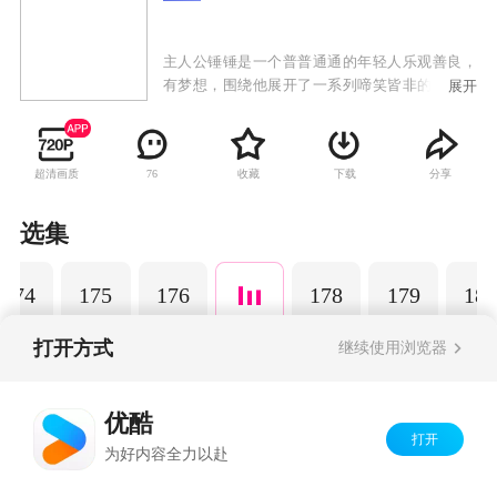
主人公锤锤是一个普普通通的年轻人乐观善良，
有梦想，围绕他展开了一系列啼笑皆非的故事。
展开
以动画为载体，通过轻松幽默的搞笑方式演绎日
常生活中发生的小故事，引发观众共鸣，传递正
能量，深受粉丝的喜爱。
超清画质
收藏
下载
分享
76
选集
174
175
176
178
179
180
打开方式
继续使用浏览器
Copyright©
2026
优酷 youku.com
版权所有
优酷
京ICP备06050721号-1
打开
为好内容全力以赴