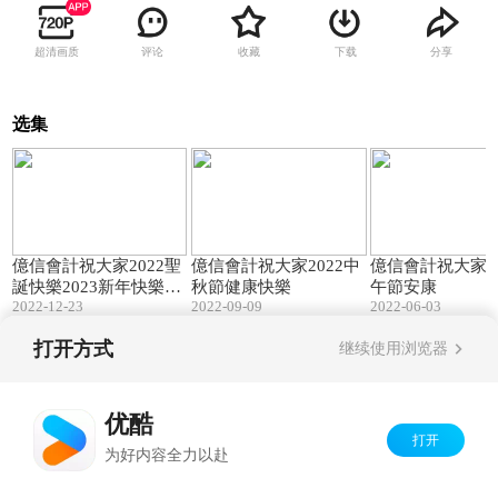
超清画质
评论
收藏
下载
分享
选集
00:30
00:30
億信會計祝大家2022聖
億信會計祝大家2022中
億信會計祝大家20
誕快樂2023新年快樂！
秋節健康快樂
午節安康
2022-12-23
2022-09-09
2022-06-03
祝大家身體健康！
打开方式
继续使用浏览器
Copyright©
2026
优酷 youku.com
版权所有
京ICP备06050721号-1
优酷
打开
为好内容全力以赴