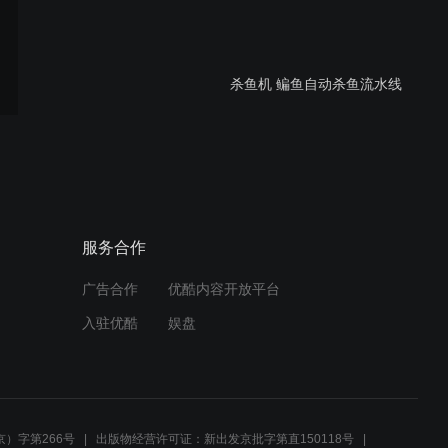
杀鱼机 鳊鱼自动杀鱼流水线
杀鱼机 开边机 剖鱼机
服务合作
广告合作
优酷内容开放平台
杀鱼机 开边机 鮰鱼半程剖
入驻优酷
娱盘
杀开边机
杀鱼机 开边机 鮰鱼剖杀开
边机
）字第266号
出版物经营许可证：新出发京批字第直150118号