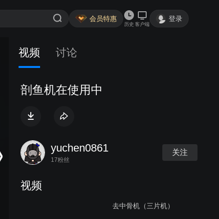
会员特惠
登录
历史
客户端
视频
讨论
剖鱼机在使用中
yuchen0861
关注
17粉丝
视频
去中骨机（三片机）