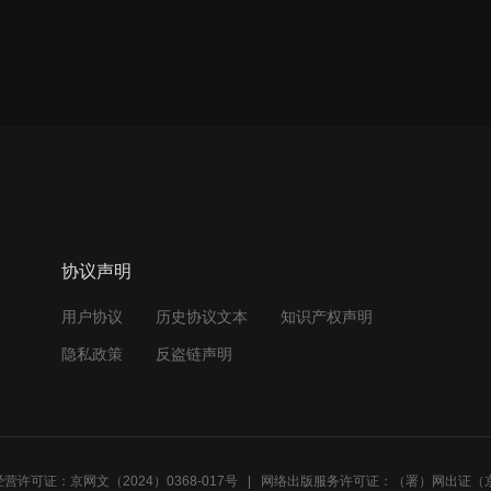
协议声明
用户协议
历史协议文本
知识产权声明
隐私政策
反盗链声明
营许可证：京网文（2024）0368-017号
网络出版服务许可证：（署）网出证（京