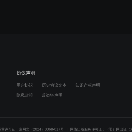
协议声明
用户协议
历史协议文本
知识产权声明
隐私政策
反盗链声明
营许可证：京网文（2024）0368-017号
网络出版服务许可证：（署）网出证（京