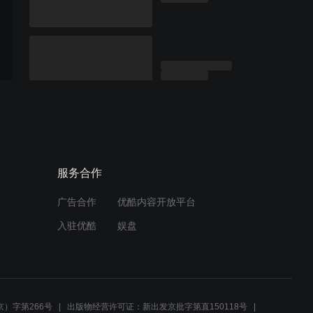
服务合作
广告合作
优酷内容开放平台
入驻优酷
娱盘
）字第266号
出版物经营许可证：新出发京批字第直150118号