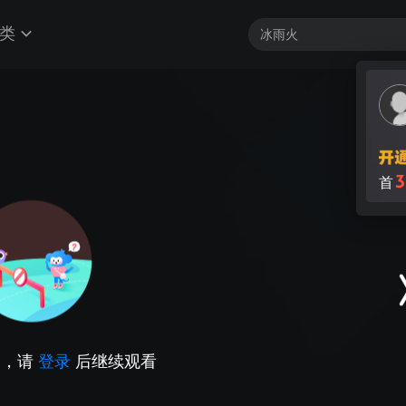
类
3
首
因，请
登录
后继续观看