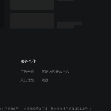
服务合作
广告合作
优酷内容开放平台
入驻优酷
娱盘
）字第266号
出版物经营许可证：新出发京批字第直150118号