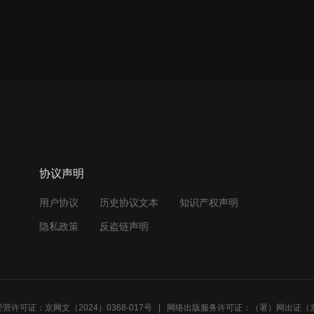
协议声明
用户协议
历史协议文本
知识产权声明
隐私政策
反盗链声明
营许可证：京网文（2024）0368-017号
网络出版服务许可证：（署）网出证（京