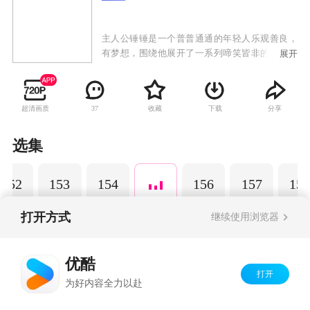
主人公锤锤是一个普普通通的年轻人乐观善良，
有梦想，围绕他展开了一系列啼笑皆非的故事。
展开
以动画为载体，通过轻松幽默的搞笑方式演绎日
常生活中发生的小故事，引发观众共鸣，传递正
能量，深受粉丝的喜爱。
超清画质
收藏
下载
分享
37
选集
152
153
154
156
157
158
打开方式
继续使用浏览器
Copyright©
2026
优酷 youku.com
版权所有
优酷
京ICP备06050721号-1
打开
为好内容全力以赴