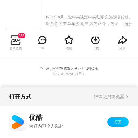
1934年9月，党中央决定中央红军实施战略转移。
肖强遵照中革军委副主席的命令，将队伍整编
展开
为“兴国之剑”特战分队，为中革军委执行先锋侦
察和特种作战的任务。众人在肖强带领下，高
呼“利剑除魔，百战兴国！”为红军探听情报，开
超清画质
收藏
下载
分享
26
山辟路。历经强渡乌江、娄山关战役、二渡赤
水、彝海结盟、抢渡大渡河、飞夺泸定桥、爬雪
山、过草地等战役，帮助红军大部队顺利转
Copyright©
2026
优酷 youku.com
版权所有
移……最终，毛主席通过“兴国之剑”找到的报
京ICP备06050721号-1
纸，得到关键信息，明确了红军长征的目的地
——陕北，胜利完成了转战14省，艰苦卓绝的长
征之旅，顺利到达延安。
打开方式
继续使用浏览器
优酷
打开
为好内容全力以赴