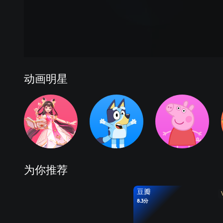
动画明星
为你推荐
豆瓣
8.3分