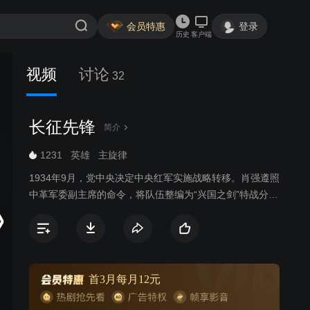
会员特惠
登录
历史
客户端
视频
讨论
32
长征先锋
简介
1231
英雄
主旋律
1934年9月，党中央决定中央红军实施战略转移。肖强遵照
中革军委副主席的命令，将队伍整编为“兴国之剑”特战分
队，为中革军委执行先锋侦察和特种作战的任务。众人在
肖强带领下，高呼“利剑除魔，百战兴国！”为红军探听情
报，开山辟路。历经强渡乌江、娄山关战役、二渡赤水、
彝海结盟、抢渡大渡河、飞夺泸定桥、爬雪山、过草地等
战役，帮助红军大部队顺利转移……最终，毛主席通过“兴
首3月每月12元
国之剑”找到的报纸，得到关键信息，明确了红军长征的目