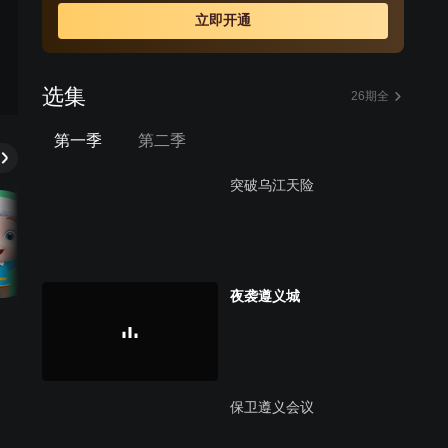
的地——陕北，胜利完成了转战14省，艰苦卓绝的长征之
立即开通
旅，顺利到达延安。
选集
26期全
第一季
第二季
突破乌江天险
夜袭遵义城
保卫遵义会议