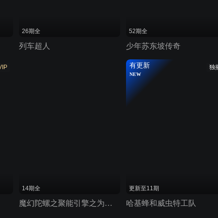
26期全
52期全
列车超人
少年苏东坡传奇
有更新
VIP
独
NEW
14期全
更新至11期
魔幻陀螺之聚能引擎之为了梦想而战特辑
哈基蜂和威虫特工队