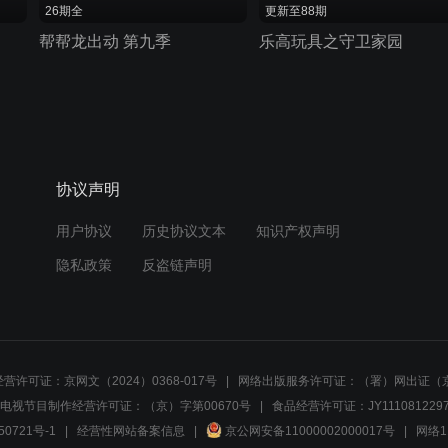
26期全
更新至88期
帮帮龙出动 第九季
乐高玩具之守卫家园
协议声明
用户协议
历史协议文本
知识产权声明
隐私政策
反盗链声明
营许可证：京网文（2024）0368-017号
网络出版服务许可证：（署）网出证（京
电视节目制作经营许可证：（京）字第00670号
食品经营许可证：JY1110812297
50721号-1
经营性网站备案信息
京公网安备11000002000017号
网络1