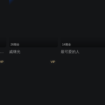
26期全
14期全
聪明的顺溜之雄鹰小子 第一季
戚继光
最可爱的人
VIP
VIP