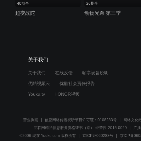
40期全
26期全
超变战陀
动物兄弟 第三季
关于我们
关于我们
在线反馈
帧享设备说明
优酷视频云
优酷社会责任报告
Youku.tv
HONOR视频
营业执照
信息网络传播视听节目许可证：0108283号
网络文化经
互联网药品信息服务资格证书（京）-经营性-2015-0029
广播
©2006-现在 Youku.com 版权所有
京ICP证060288号
京ICP备060