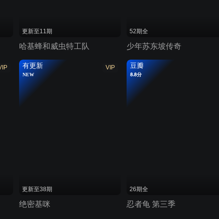
更新至11期
52期全
哈基蜂和威虫特工队
少年苏东坡传奇
有更新
豆瓣
VIP
VIP
NEW
8.8分
更新至38期
26期全
绝密基咪
忍者龟 第三季