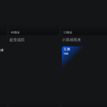
40期全
13期全
超变战陀
小英雄雨来
豆瓣
独播
7.0分