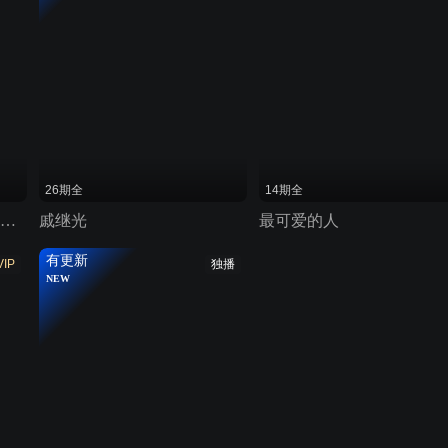
26期全
14期全
聪明的顺溜之雄鹰小子 第一季
戚继光
最可爱的人
有更新
VIP
独播
NEW