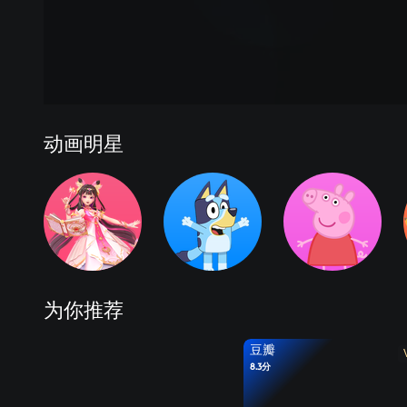
动画明星
为你推荐
豆瓣
8.3分