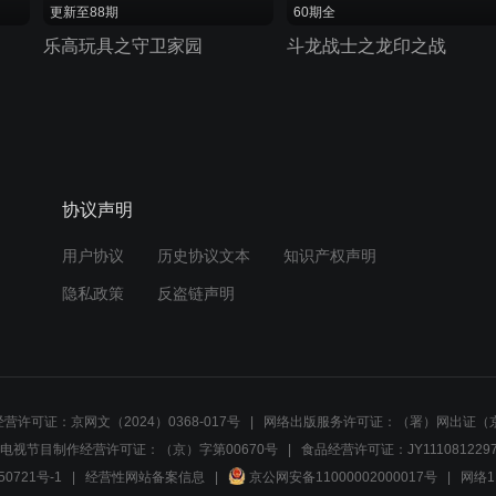
更新至88期
60期全
乐高玩具之守卫家园
斗龙战士之龙印之战
协议声明
用户协议
历史协议文本
知识产权声明
隐私政策
反盗链声明
营许可证：京网文（2024）0368-017号
网络出版服务许可证：（署）网出证（京
电视节目制作经营许可证：（京）字第00670号
食品经营许可证：JY1110812297
50721号-1
经营性网站备案信息
京公网安备11000002000017号
网络1