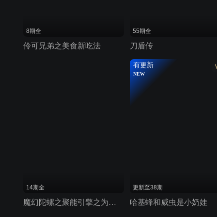
8期全
55期全
伶可兄弟之美食新吃法
刀盾传
有更新
NEW
14期全
更新至38期
魔幻陀螺之聚能引擎之为了梦想而战特辑
哈基蜂和威虫是小奶娃