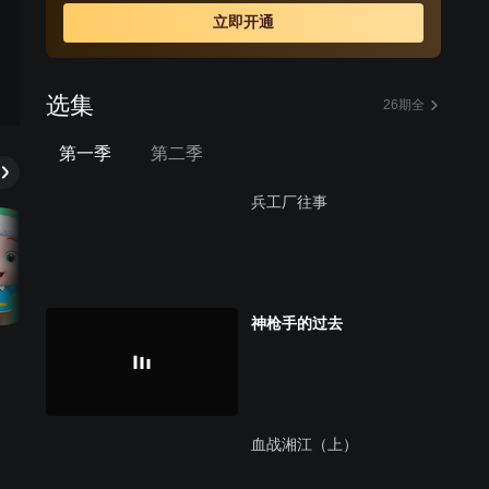
的地——陕北，胜利完成了转战14省，艰苦卓绝的长征之
立即开通
旅，顺利到达延安。
选集
26期全
第一季
第二季
兵工厂往事
神枪手的过去
血战湘江（上）