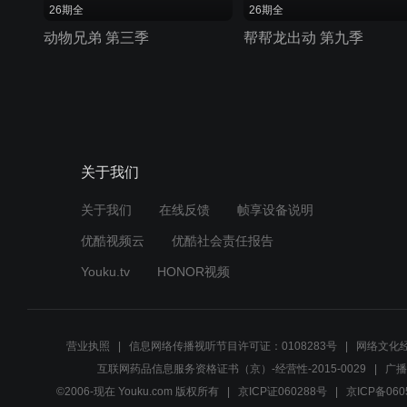
26期全
26期全
动物兄弟 第三季
帮帮龙出动 第九季
关于我们
关于我们
在线反馈
帧享设备说明
优酷视频云
优酷社会责任报告
Youku.tv
HONOR视频
营业执照
信息网络传播视听节目许可证：0108283号
网络文化经
互联网药品信息服务资格证书（京）-经营性-2015-0029
广播
©2006-现在 Youku.com 版权所有
京ICP证060288号
京ICP备060