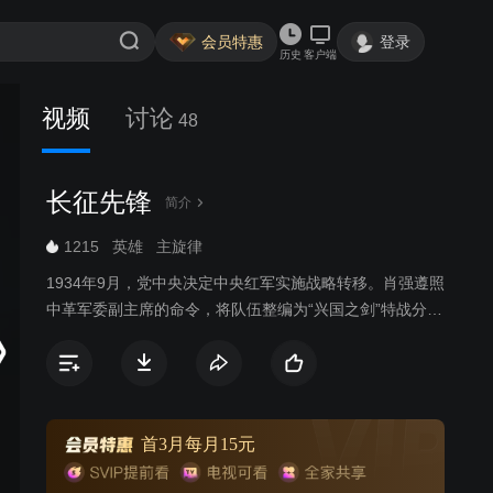
会员特惠
登录
历史
客户端
视频
讨论
48
长征先锋
简介
1215
英雄
主旋律
1934年9月，党中央决定中央红军实施战略转移。肖强遵照
中革军委副主席的命令，将队伍整编为“兴国之剑”特战分
队，为中革军委执行先锋侦察和特种作战的任务。众人在
肖强带领下，高呼“利剑除魔，百战兴国！”为红军探听情
报，开山辟路。历经强渡乌江、娄山关战役、二渡赤水、
彝海结盟、抢渡大渡河、飞夺泸定桥、爬雪山、过草地等
战役，帮助红军大部队顺利转移……最终，毛主席通过“兴
首3月每月15元
国之剑”找到的报纸，得到关键信息，明确了红军长征的目