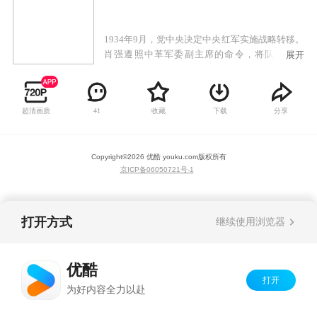
1934年9月，党中央决定中央红军实施战略转移。
肖强遵照中革军委副主席的命令，将队伍整编
展开
为“兴国之剑”特战分队，为中革军委执行先锋侦
察和特种作战的任务。众人在肖强带领下，高
呼“利剑除魔，百战兴国！”为红军探听情报，开
超清画质
收藏
下载
分享
41
山辟路。历经强渡乌江、娄山关战役、二渡赤
水、彝海结盟、抢渡大渡河、飞夺泸定桥、爬雪
山、过草地等战役，帮助红军大部队顺利转
Copyright©
2026
优酷 youku.com
版权所有
移……最终，毛主席通过“兴国之剑”找到的报
京ICP备06050721号-1
纸，得到关键信息，明确了红军长征的目的地
——陕北，胜利完成了转战14省，艰苦卓绝的长
征之旅，顺利到达延安。
打开方式
继续使用浏览器
优酷
打开
为好内容全力以赴