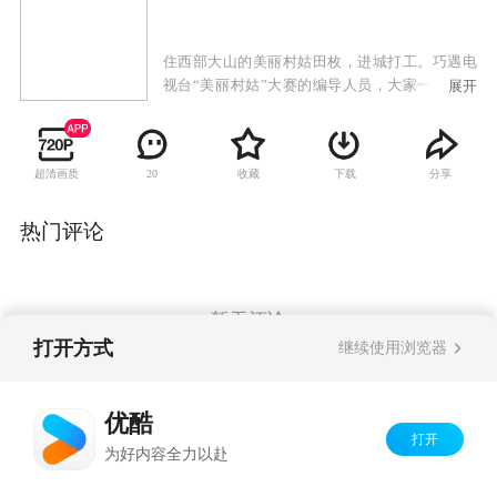
住西部大山的美丽村姑田枚，进城打工。巧遇电
视台“美丽村姑”大赛的编导人员，大家一致认为
展开
田枚的形象、气质是理想中的村姑，于是田枚顺
利通过村姑大赛的初赛进入决赛。但在某建筑工
地打工的男朋友二岩却对田枚有成见，于是就是
超清画质
收藏
下载
分享
20
否参赛和参赛后的种种猜忌，青梅竹马的田枚和
二岩分手了。“憨头憨脑”的田枚凭着她大山姑娘
的刻苦、顽强和谦虚好学的那股“拙劲儿”，在各
热门评论
方面都大大地超越了其他村姑，并勇夺冠军。
暂无评论
打开方式
继续使用浏览器
Copyright©
2026
优酷 youku.com
版权所有
优酷
京ICP备06050721号-1
打开
为好内容全力以赴