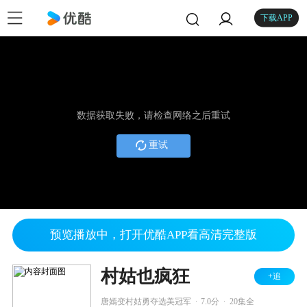
下载APP
数据获取失败，请检查网络之后重试
重试
预览播放中，打开优酷APP看高清完整版
村姑也疯狂
+追
.
.
唐嫣变村姑勇夺选美冠军
7.0分
20集全