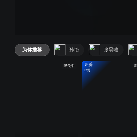
为你推荐
孙怡
张昊唯
豆瓣
限免中
7.9分