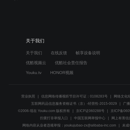
关于我们
关于我们
在线反馈
帧享设备说明
优酷视频云
优酷社会责任报告
Youku.tv
HONOR视频
营业执照
信息网络传播视听节目许可证：0108283号
网络文化经
互联网药品信息服务资格证书（京）-经营性-2015-0029
广播
©2006-现在 Youku.com 版权所有
京ICP证060288号
京ICP备060
扫黄打非举报入口
中国互联网举报中心
网上有害信
网络内容从业者违规举报：youkujubao-zx@alibaba-inc.com
未成年