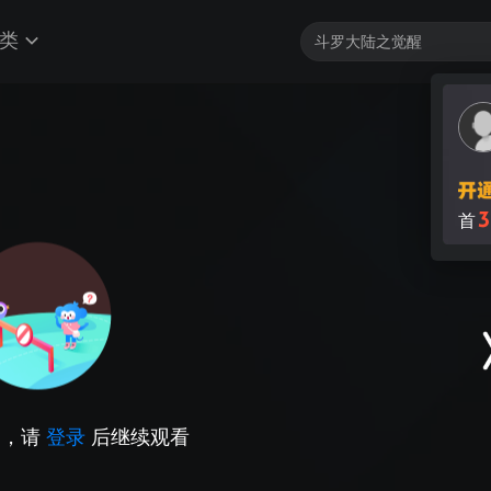
类
3
首
因，请
登录
后继续观看