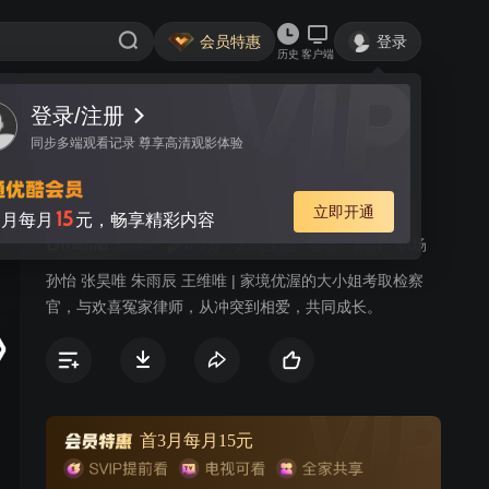
会员特惠
登录
历史
客户端
登录/注册
视频
讨论
242
同步多端观看记录 尊享高清观影体验
你好检察官
简介
立即开通
15
月每月
元，畅享精彩内容
52.43
8.3分
人间宝酷
都市
剧情
职场
N刷指数
孙怡 张昊唯 朱雨辰 王维唯 | 家境优渥的大小姐考取检察
官，与欢喜冤家律师，从冲突到相爱，共同成长。
首3月每月15元