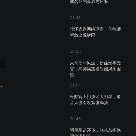
成名后的孤独与后悔
01:41
叶泽遭遇网络谣言，任律师
紧急出现解围
00:38
大哥涉罪风波，粉丝无辜受
害，律师揭露娱乐圈规则困
境
01:04
P
检察官上门质询大明星，录
音风波引发紧张局势
00:45
明星承诺还债，张总却拒绝