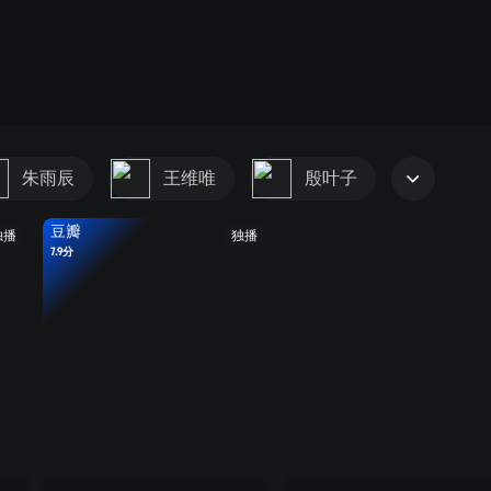
朱雨辰
王维唯
殷叶子
豆瓣
独播
独播
7.9分