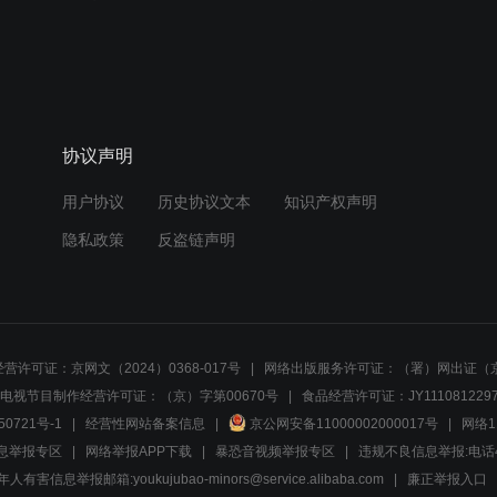
协议声明
用户协议
历史协议文本
知识产权声明
隐私政策
反盗链声明
营许可证：京网文（2024）0368-017号
网络出版服务许可证：（署）网出证（京
电视节目制作经营许可证：（京）字第00670号
食品经营许可证：JY1110812297
50721号-1
经营性网站备案信息
京公网安备11000002000017号
网络1
息举报专区
网络举报APP下载
暴恐音视频举报专区
违规不良信息举报:电话40081
人有害信息举报邮箱:youkujubao-minors@service.alibaba.com
廉正举报入口