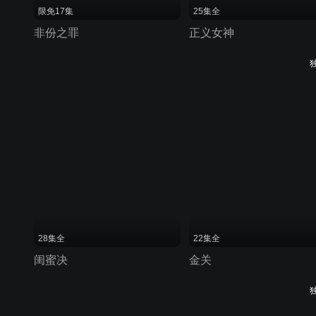
限免17集
25集全
非份之罪
正义女神
28集全
22集全
闺蜜决
金关