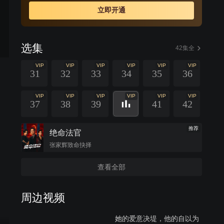
立即开通
选集
42集全
VIP
VIP
VIP
VIP
VIP
VIP
31
32
33
34
35
36
VIP
VIP
VIP
VIP
VIP
VIP
37
38
39
41
42
推荐
绝命法官
张家辉致命抉择
查看全部
周边视频
她的爱意决堤，他的自以为