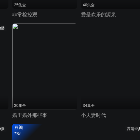
25集全
40集全
非常检控观
爱是欢乐的源泉
独播
30集全
34集全
婚里婚外那些事
小夫妻时代
豆瓣
独播
高清经
7.5分