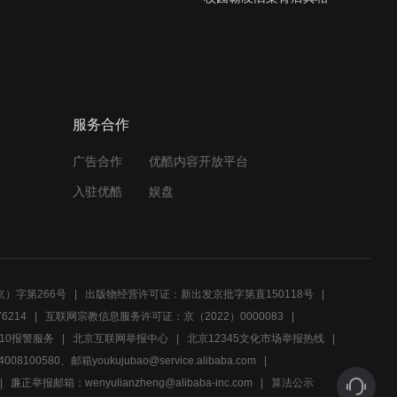
00:49
大明星意外现身老旧练习
室，真实性格惹人迷恋
服务合作
00:50
广告合作
优酷内容开放平台
商人巧舌如簧，商务会谈中
入驻优酷
娱盘
的互利互惠
00:56
检察官面对挫折，朋友贴心
安慰却遭恼怒拒绝
）字第266号
出版物经营许可证：新出发京批字第直150118号
6214
互联网宗教信息服务许可证：京（2022）0000083
00:28
10报警服务
北京互联网举报中心
北京12345文化市场举报热线
00580、邮箱youkujubao@service.alibaba.com
叶泽请来名律师，行业竞争
廉正举报邮箱：wenyulianzheng@alibaba-inc.com
算法公示
引热议