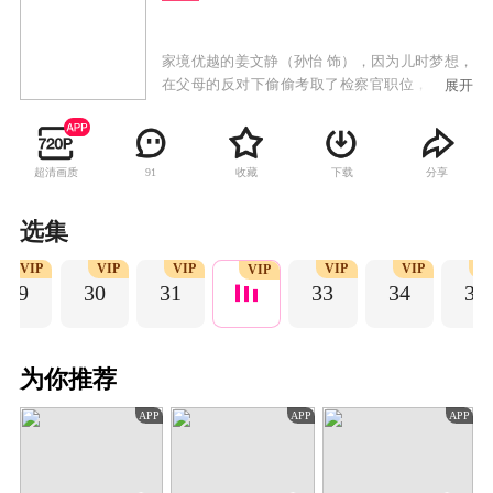
家境优越的姜文静（孙怡 饰），因为儿时梦想，
在父母的反对下偷偷考取了检察官职位，紧张的
展开
工作环境，让从小受到“花瓶式”教育的她，显得
格格不入。职场上的犯错，生活上的不接地气，
让这位大小姐一度陷入低谷，质疑梦想的真谛。
超清画质
收藏
下载
分享
91
直到律师任天宇（张昊唯 饰）如欢喜冤家一般出
现在她的生活里，无数次的机缘巧合和案件的交
集中，让二人渐生感情， 在一次次的案件和事件
选集
中渐渐成长。姜文静越发成长为一名合格的检察
VIP
VIP
VIP
VIP
VIP
V
官，而任天宇身上的秘密也渐渐浮现。
VIP
29
30
31
33
34
35
为你推荐
APP
APP
APP