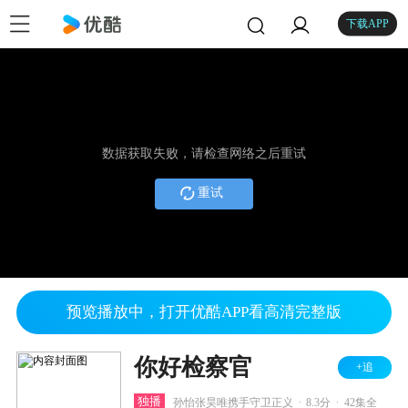
下载APP
数据获取失败，请检查网络之后重试
重试
预览播放中，打开优酷APP看高清完整版
你好检察官
+追
.
.
独播
孙怡张昊唯携手守卫正义
8.3分
42集全