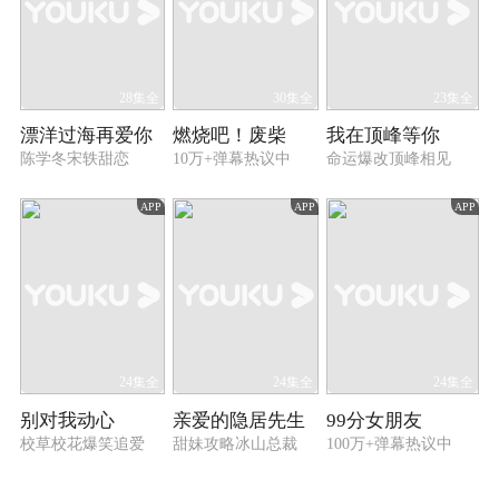
28集全
30集全
23集全
漂洋过海再爱你
燃烧吧！废柴
我在顶峰等你
陈学冬宋轶甜恋
10万+弹幕热议中
命运爆改顶峰相见
APP
APP
APP
24集全
24集全
24集全
别对我动心
亲爱的隐居先生
99分女朋友
校草校花爆笑追爱
甜妹攻略冰山总裁
100万+弹幕热议中