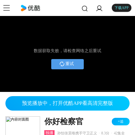
下载APP
数据获取失败，请检查网络之后重试
重试
预览播放中，打开优酷APP看高清完整版
你好检察官
+追
.
.
独播
孙怡张昊唯携手守卫正义
8.3分
42集全