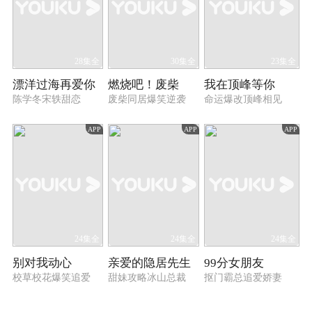
28集全
30集全
23集全
漂洋过海再爱你
燃烧吧！废柴
我在顶峰等你
陈学冬宋轶甜恋
废柴同居爆笑逆袭
命运爆改顶峰相见
APP
APP
APP
24集全
24集全
24集全
别对我动心
亲爱的隐居先生
99分女朋友
校草校花爆笑追爱
甜妹攻略冰山总裁
抠门霸总追爱娇妻