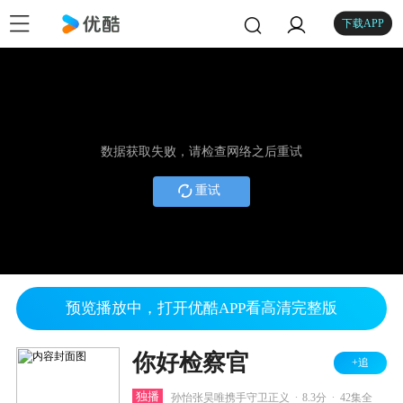
下载APP
数据获取失败，请检查网络之后重试
重试
预览播放中，打开优酷APP看高清完整版
你好检察官
+追
.
.
独播
孙怡张昊唯携手守卫正义
8.3分
42集全