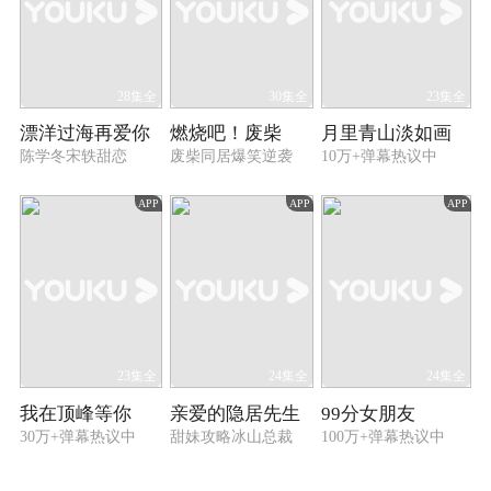
28集全
30集全
23集全
漂洋过海再爱你
燃烧吧！废柴
月里青山淡如画
陈学冬宋轶甜恋
废柴同居爆笑逆袭
10万+弹幕热议中
APP
APP
APP
23集全
24集全
24集全
我在顶峰等你
亲爱的隐居先生
99分女朋友
30万+弹幕热议中
甜妹攻略冰山总裁
100万+弹幕热议中