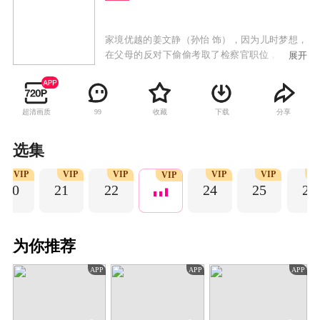
家境优越的姜文静（孙怡 饰），因为儿时梦想，
在父母的反对下偷偷考取了检察官职位，紧张的
展开
工作环境，让从小受到“花瓶式”教育的她，显得
格格不入。职场上的犯错，生活上的不接地气，
让这位大小姐一度陷入低谷，质疑梦想的真谛。
超清画质
收藏
下载
分享
99
直到律师任天宇（张昊唯 饰）如欢喜冤家一般出
现在她的生活里，无数次的机缘巧合和案件的交
集中，让二人渐生感情， 在一次次的案件和事件
选集
中渐渐成长。姜文静越发成长为一名合格的检察
VIP
VIP
VIP
VIP
VIP
V
官，而任天宇身上的秘密也渐渐浮现。
VIP
20
21
22
24
25
26
为你推荐
APP
APP
APP