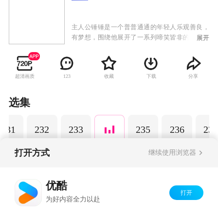
主人公锤锤是一个普普通通的年轻人乐观善良，
有梦想，围绕他展开了一系列啼笑皆非的故事。
展开
以动画为载体，通过轻松幽默的搞笑方式演绎日
常生活中发生的小故事，引发观众共鸣，传递正
能量，深受粉丝的喜爱。
超清画质
收藏
下载
分享
123
选集
231
232
233
235
236
237
打开方式
继续使用浏览器
Copyright©
2026
优酷 youku.com
版权所有
优酷
京ICP备06050721号-1
打开
为好内容全力以赴