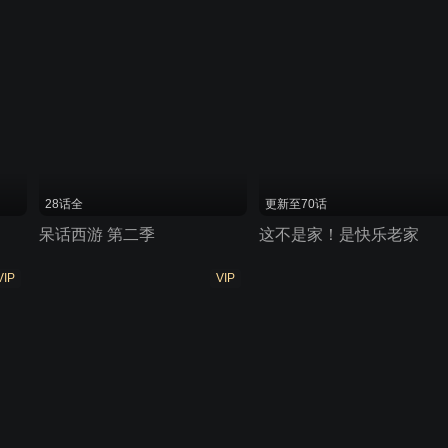
28话全
更新至70话
呆话西游 第二季
这不是家！是快乐老家
VIP
VIP