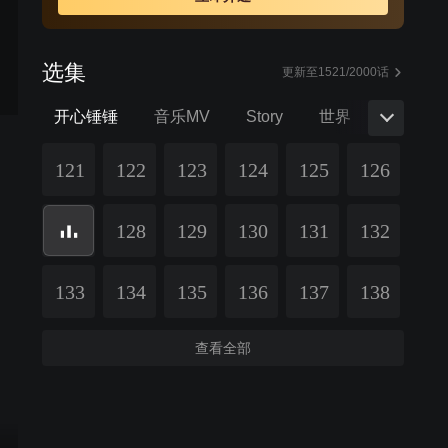
选集
更新至1521/2000话
开心锤锤
音乐MV
Story
世界
时光笔
121
122
123
124
125
126
128
129
130
131
132
133
134
135
136
137
138
查看全部