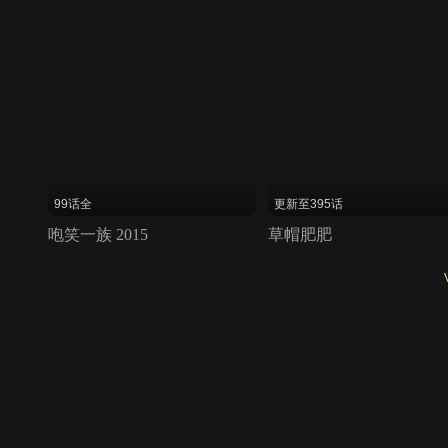
99话全
更新至395话
咆笑一族 2015
草帽肥肥