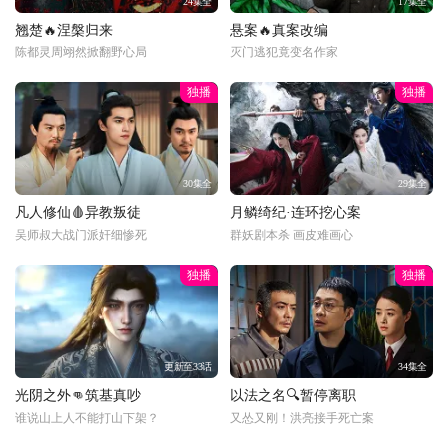
24集全
17集全
翘楚🔥涅槃归来
悬案🔥真案改编
陈都灵周翊然掀翻野心局
灭门逃犯竟变名作家
独播
独播
30集全
29集全
凡人修仙🩸异教叛徒
月鳞绮纪·连环挖心案
吴师叔大战门派奸细惨死
群妖剧本杀 画皮难画心
独播
独播
更新至33话
34集全
光阴之外👊筑基真吵
以法之名🔍暂停离职
谁说山上人不能打山下架？
又怂又刚！洪亮接手死亡案