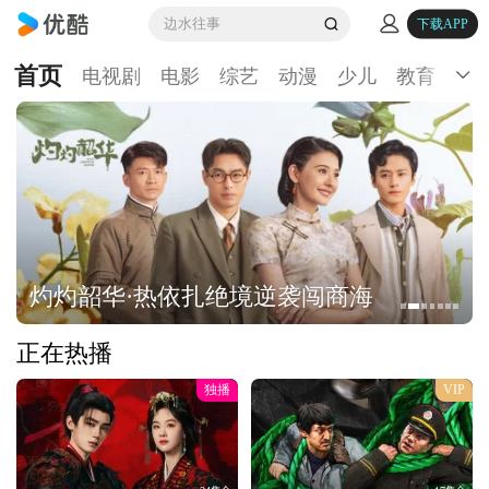
边水往事
下载APP
首页
电视剧
电影
综艺
动漫
少儿
教育
生
灼灼韶华·热依扎绝境逆袭闯商海
正在热播
独播
VIP