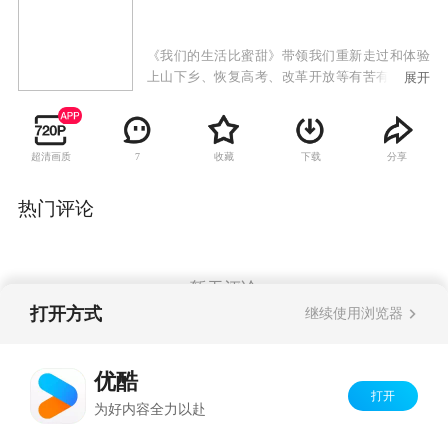
《我们的生活比蜜甜》带领我们重新走过和体验
上山下乡、恢复高考、改革开放等有苦有乐的辛
展开
酸历史，拂去现代社会的喧嚣浮尘，去找回那个
年代里人与人之间最真挚的情感。
超清画质
收藏
下载
分享
7
热门评论
暂无评论
打开方式
继续使用浏览器
Copyright©
2026
优酷 youku.com
版权所有
优酷
京ICP备06050721号-1
打开
为好内容全力以赴