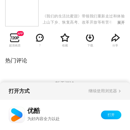
《我们的生活比蜜甜》带领我们重新走过和体验
上山下乡、恢复高考、改革开放等有苦有乐的辛
展开
酸历史，拂去现代社会的喧嚣浮尘，去找回那个
年代里人与人之间最真挚的情感。
超清画质
收藏
下载
分享
7
热门评论
暂无评论
打开方式
继续使用浏览器
Copyright©
2026
优酷 youku.com
版权所有
优酷
京ICP备06050721号-1
打开
为好内容全力以赴