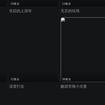
26集全
24集全
失踪的上清寺
无言的结局
22集全
36集全
深度打击
酸甜苦辣小夫妻