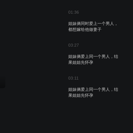
01:36
姐妹俩同时爱上一个男人，
都想嫁给他做妻子
03:27
姐妹俩爱上同一个男人，结
果姐姐先怀孕
03:11
姐妹俩爱上同一个男人，结
果姐姐先怀孕
03:11
两姐妹同时爱上一个男人，
都想嫁给他