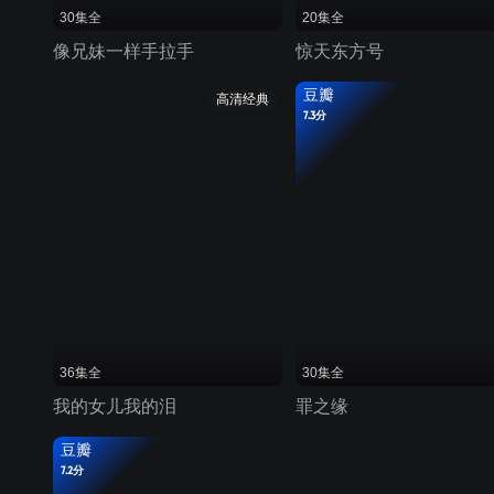
30集全
20集全
像兄妹一样手拉手
惊天东方号
豆瓣
高清经典
7.3分
36集全
30集全
我的女儿我的泪
罪之缘
豆瓣
7.2分