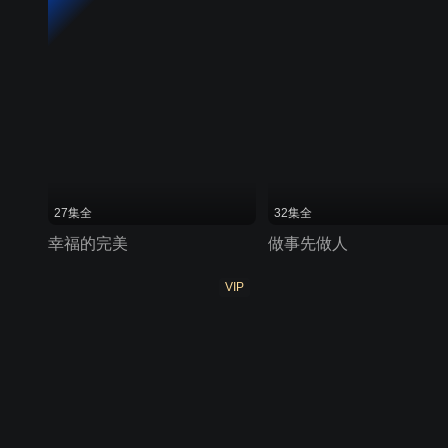
27集全
32集全
幸福的完美
做事先做人
VIP