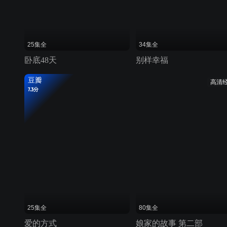
25集全
34集全
卧底48天
别样幸福
豆瓣
高清
7.3分
25集全
80集全
爱的方式
娘家的故事 第二部