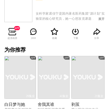
女科学家裘佳宁是国内著名医药集团“源计划”实
验室的核心研究员，她一心想攻克课题，向科学
展开
界证明自己实力的同时为祖国奠定在生物科学界
的权威地位。试验进行到临床阶段，实验室来了
一名新晋研究员周小山。周小山的睿智内敛吸引
超清画质
收藏
下载
分享
2059
了裘佳宁的注意，而裘佳宁的美丽坚强也搅乱了
周小山一向平静的心湖，可周小山的真实身份却
为你推荐
不简单，他的到来是要夺走裘佳宁的科研成果。
裘佳宁格局高远一心扑在事业上，并受到老一辈
APP
APP
APP
科学家的感召，坚决捍卫祖国的科研成果，在这
过程中，她对事业的执着和对国家的大义也感染
了周小山，最终裘佳宁和周小山一起完成了研
究，为国家争光。
29集全
41集全
21集全
白日梦与她
舍我其谁
剥茧