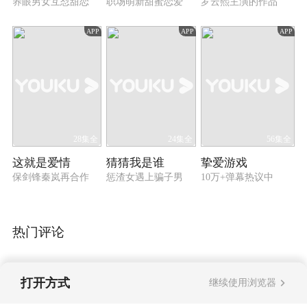
养眼男女互怼甜恋
职场萌新甜蜜恋爱
罗云熙主演的作品
APP
APP
APP
28集全
24集全
56集全
这就是爱情
猜猜我是谁
挚爱游戏
保剑锋秦岚再合作
惩渣女遇上骗子男
10万+弹幕热议中
热门评论
打开方式
继续使用浏览器
暂无评论