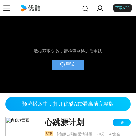
下载APP
数据获取失败，请检查网络之后重试
重试
预览播放中，打开优酷APP看高清完整版
心跳源计划
+追
.
.
VIP
宋茜罗云熙解爱情谜题
7.0分
42集全