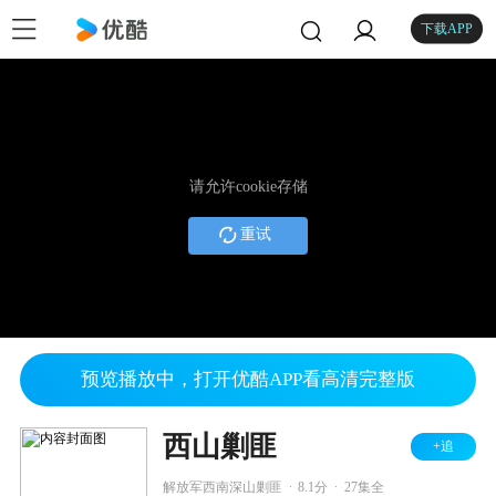
下载APP
请允许cookie存储
重试
预览播放中，打开优酷APP看高清完整版
西山剿匪
+追
.
.
解放军西南深山剿匪
8.1分
27集全