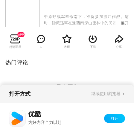
中原野战军奉命南下，准备参加渡江作战。这
时，隐藏逃窜在豫西南深山密林中的民团残余势
展开
力、土匪得到消息后相互串联，钻出深山抢粮
食、烧房子、攻打县政府和区政府，直接威胁到
豫西南新生政权的稳固。解放军一七三师独立团
超清画质
收藏
下载
分享
17
接到上级命令，立即回师豫西地区，迎头痛击疯
狂作乱的土匪武装，一百多股土匪大部分被消
灭，剩余的土匪又重新钻进了深山老林，逃之夭
热门评论
夭。独立团团长杨振武在当地政府的配合下，成
立了剿匪指挥部。杨振武在与祈杰三为首的土匪
作战中较智斗勇，设巧计夜袭二郎山，攻打黑风
寨，最后在虎尾沟将祈杰三击毙，所部土匪被歼
暂无评论
或被俘虏。从此，宛西归宁，一片祥和。
打开方式
继续使用浏览器
Copyright©
2026
优酷 youku.com
版权所有
优酷
京ICP备06050721号-1
打开
为好内容全力以赴