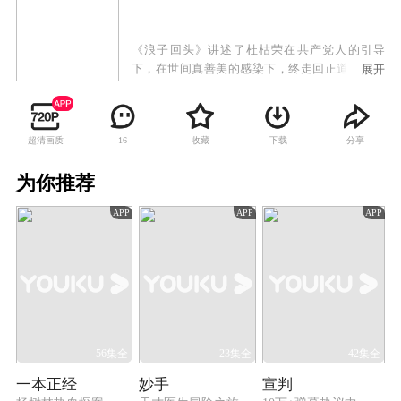
《浪子回头》讲述了杜枯荣在共产党人的引导
下，在世间真善美的感染下，终走回正道的人生
展开
成长和救赎故事。杜枯荣本质善良，却在奶奶的
宠溺下有些任性，因被冤入狱。在狱中遇到了共
产党人梅永远，心中的善与义逐渐被他自己感受
超清画质
收藏
下载
分享
16
到。杜枯荣想方设法逃离监狱，希望有机会为自
己的案子找到真相，也为自己过去的跋扈而赎
为你推荐
罪。逃离看守所的杜枯荣看到万森对母亲的伤
害，更怀疑自己被陷害与其有关。躲在大杂院
APP
APP
APP
中，开始帮助那些穷困的孩子，帮助地下党印刷
进步刊物，被发现行踪后关入荒岛监狱。越狱后
的杜枯荣奋起反击被抓入教化院，在那里再次遇
到梅永远，梅告知自己身份后让他带着纸条逃出
教化院，杜枯荣被梅永远一心为大众的精神所
感，经历了心灵的洗礼，从小我走向大我，最终
完成梅交代的使命，也了解自己案子的真相，惩
罚了恶人，伸张了正义。
56集全
23集全
42集全
一本正经
妙手
宣判