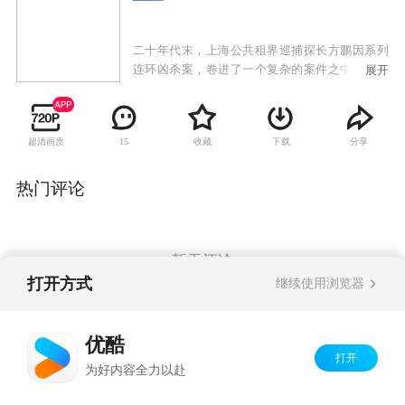
二十年代末，上海公共租界巡捕探长方鹏因系列
连环凶杀案，卷进了一个复杂的案件之中。国民
展开
政府实业部长孔培之派心腹手下杜鹃深入上海
滩，企图破坏刚刚由地质学家萧安邦领导的铁矿
开采计划，意图囤积居奇抬高铁矿价格，达到中
超清画质
收藏
下载
分享
15
饱私囊的目的。不料，这个大铁矿的发现引起了
英、美、日等多国列强的垂涎，各方不择手段，
企图夺取铁矿开采权。方鹏抽丝剥茧，逐渐找到
热门评论
意图夺取铁矿的最大黑手原来是日本人。最终方
鹏在钱菲菲等一群爱国志士的帮助下，揪出了中
饱私囊的孔培之，击杀了实为日本人的杜鹃，保
护住了铁矿。
暂无评论
打开方式
继续使用浏览器
Copyright©
2026
优酷 youku.com
版权所有
优酷
京ICP备06050721号-1
打开
为好内容全力以赴