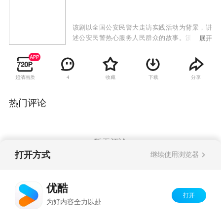
该剧以全国公安民警大走访实践活动为背景，讲
述公安民警热心服务人民群众的故事。溪湖派出
展开
所所长曲二群，因经常庇护未婚妻的哥哥胡玉海
而和溪湖群众关系紧张。胡玉海酒后斗殴致人命
后逃亡，这使曲二群受到强烈震动，他开始反
超清画质
收藏
下载
分享
4
省，在追捕胡玉海的同时，他下决心向湖溪群众
还债。他走到群众中，扶危助困，为他们排忧解
难，最终赢得了群众的信任和爱戴。而一直和曲
热门评论
二群打冷战的胡玉莺最终被感化，带着曲二群他
们到遥远的西北找寻胡玉海。
暂无评论
打开方式
继续使用浏览器
Copyright©
2026
优酷 youku.com
版权所有
优酷
京ICP备06050721号-1
打开
为好内容全力以赴