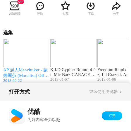
超清画质
评论
收藏
下载
分享
选集
2
05:34
05:16
K.I.D Cypher Round 4 f
Freedom Remix - 
AP 滿人Manchuker - 蒙
t. Mic Barz GARAGE R
z, Lil Crazed, An
娜麗莎 (Monalisa) Offici
APPING
2013-01-07
arcia
2013-01-06
al HD MV
2013-02-22
打开方式
继续使用浏览器
Copyright©
2026
优酷 youku.com
版权所有
京ICP备06050721号-1
优酷
打开
为好内容全力以赴