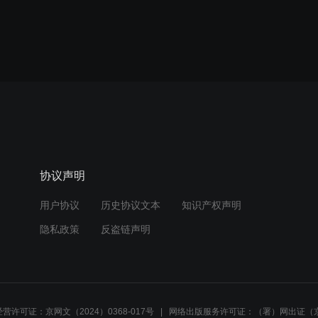
协议声明
用户协议
历史协议文本
知识产权声明
隐私政策
反盗链声明
营许可证：京网文（2024）0368-017号
网络出版服务许可证：（署）网出证（京