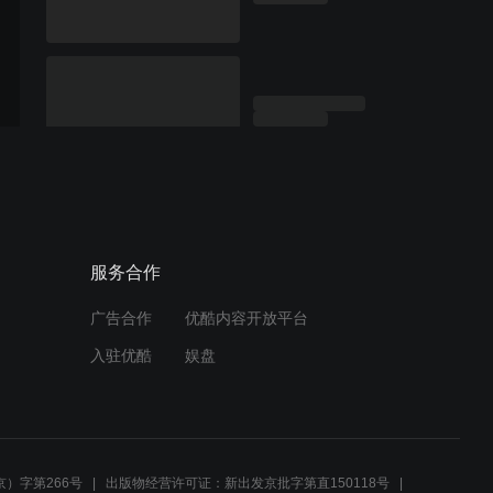
服务合作
广告合作
优酷内容开放平台
入驻优酷
娱盘
）字第266号
出版物经营许可证：新出发京批字第直150118号