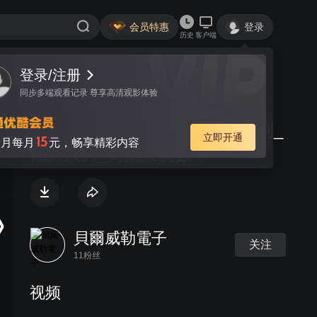
会员特惠
登录
历史
客户端
视频
讨论
CrystalBand™高功率連接器系列_
低插入力_高插拔次數
貝爾威勒電子
关注
11粉丝
视频