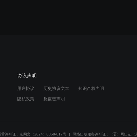
协议声明
用户协议
历史协议文本
知识产权声明
隐私政策
反盗链声明
营许可证：京网文（2024）0368-017号
网络出版服务许可证：（署）网出证（京