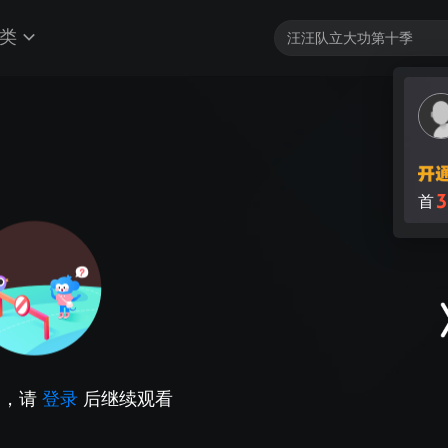
类
3
首
因，请
登录
后继续观看