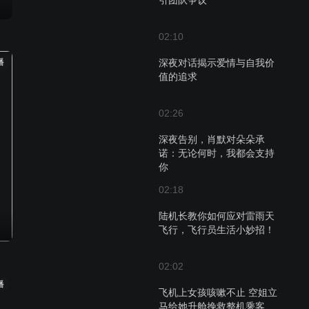
引团队争议
02:10
播
深夜对话揭示爱情与自我价
值的追求
02:26
深夜告别，肖默对朵朵承
诺：无论何时，我都会支持
你
02:18
陆机长教你如何应对雷雨天
飞行，飞行员生活小妙招！
02:02
播
飞机上女孩咳嗽不止 空姐立
马给她升舱挽救整机乘客