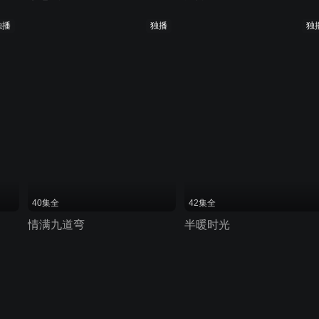
独播
独播
独
40集全
42集全
情满九道弯
半暖时光