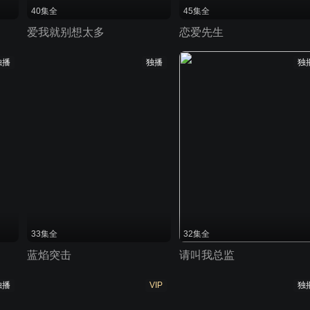
40集全
45集全
爱我就别想太多
恋爱先生
独播
独播
独
33集全
32集全
蓝焰突击
请叫我总监
独播
VIP
独