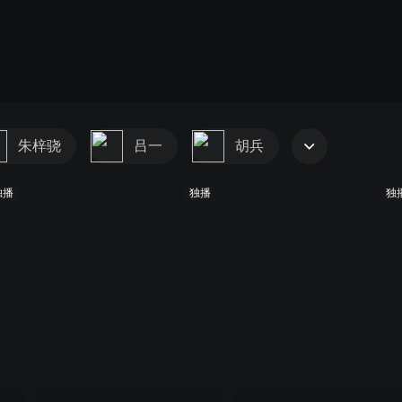
朱梓骁
吕一
胡兵
独播
独播
独