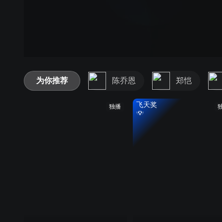
为你推荐
陈乔恩
郑恺
飞天奖
独播