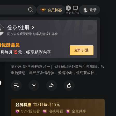
会员特惠
登录
历史
客户端
登录/注册
视频
讨论
171
同步多端观看记录 尊享高清观影体验
壮志高飞
简介
立即开通
15
月每月
元，畅享精彩内容
579
都市剧场
都市职场
都市生活
陈乔恩 郑恺 朱梓骁 吕一 | 飞行员因意外事故引咎离职，后
重拾梦想，虽经历友情考验，爱情冲击，但终获成长。
首3月每月15元