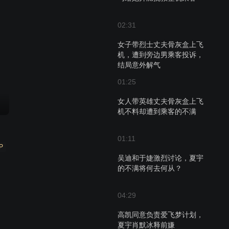
02:31
女子带烈士丈夫骨灰盒上飞
机，遭到旁边男乘客投诉，
结局意外解气
01:25
女人带英雄丈夫骨灰盒上飞
机不料却遭到乘客的不满
01:11
P
吴迪和于婕激烈讨论，夏宇
的不满将何去何从？
04:29
高凯同意负责爱飞梦计划，
夏宇肖默冰释前嫌