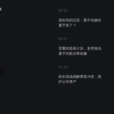
播
00:31
朋友间的玩笑：要不你嫁给
夏宇算了？
00:47
雷董的慈善计划，老李推动
夏宇肖默冰释前嫌
01:10
机长现场调解乘客冲突，维
护公司尊严
01:26
夏宇挺身而出，守护同事吴
迪免受冤屈