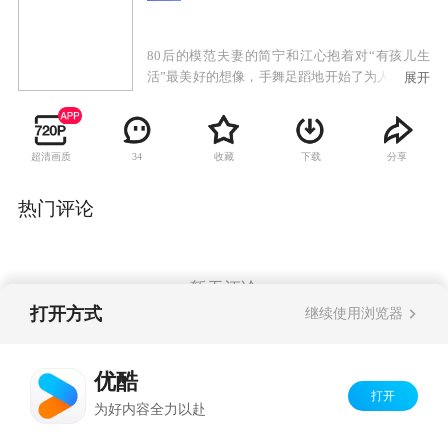
80后的模范夫妻的简宁和江心抱着对“有孩儿生
活”最美好的想像，手舞足蹈地开始了为人父母的
展开
日子。令夫妻二人没有想到的是，这养孩子的烦
恼是一波接着一波。妹妹简艾意外的与一个叫乐
乐的孩子成为知心朋友。而乐乐的父亲严道信却
超清画质
收藏
下载
分享
34
对这个“从天而降”的女儿手足无措。于是简艾也
不经意的涉入到这个奇怪的父女二人组中。赵晓
柔与男朋友吴迪原本是标准的“丁克一族”。当她
热门评论
看着简宁和简艾身边虽然麻烦但却温暖的孩子，
誓做丁克的她，竟然对吴迪提出要结婚生子，并
使出奇招有计划、有步骤地开始努力实现这一愿
望，吴迪彻底傻眼了。 这三对为了孩子而与生活
暂无评论
搏斗过的八零后夫妻，在重重困难后认识到生命
打开方式
继续使用浏览器
神圣和伟大，在磕磕绊绊中体会着爱的升华。他
们在家庭、社会、工作以及自我中寻找平衡，在
Copyright©
2026
优酷 youku.com
版权所有
养育孩子的经历上收获了爱、责任与成长。
优酷
京ICP备06050721号-1
打开
为好内容全力以赴