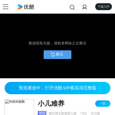
下载APP
数据获取失败，请检查网络之后重试
重试
预览播放中，打开优酷APP看高清完整版
小儿难养
+追
.
.
预告
都市男女新潮育儿观
7.9分
共35集