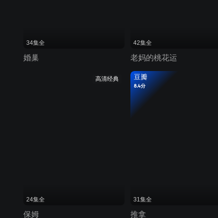
34集全
42集全
婚巢
老妈的桃花运
豆瓣
高清经典
8.4分
24集全
31集全
保姆
推拿