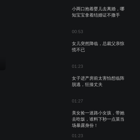
小两口抱着婴儿去离婚，哪
知宝宝拿着结婚证不撒手
00:53
女儿突然降临，总裁父亲惊
慌不已
01:23
女子进产房前太害怕想临阵
脱逃，狂揍丈夫
01:27
美女捡一迷路小女孩，带她
去吃饭，谁料下秒一点菜当
场暴露身份！
01:23