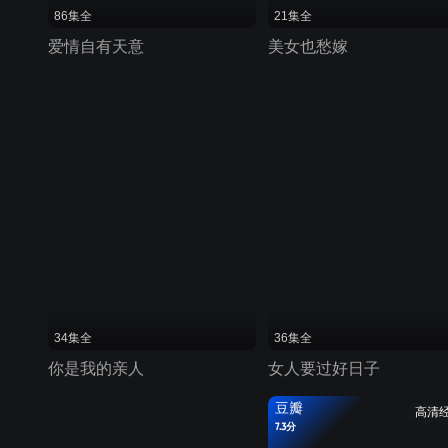
86集全
21集全
爱情自有天意
美女也愁嫁
34集全
36集全
你是我的亲人
女人要过好日子
豆瓣
高清
7.3分