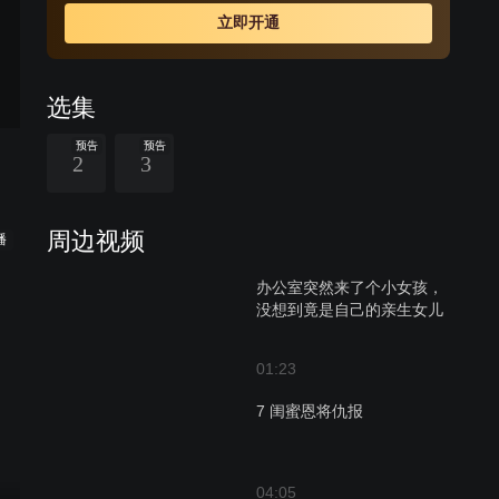
克的她，竟然对吴迪提出要结婚生子，并使出奇招有计
立即开通
划、有步骤地开始努力实现这一愿望，吴迪彻底傻眼了。
这三对为了孩子而与生活搏斗过的八零后夫妻，在重重困
难后认识到生命神圣和伟大，在磕磕绊绊中体会着爱的升
选集
华。他们在家庭、社会、工作以及自我中寻找平衡，在养
育孩子的经历上收获了爱、责任与成长。
预告
预告
2
3
周边视频
播
办公室突然来了个小女孩，
没想到竟是自己的亲生女儿
01:23
7 闺蜜恩将仇报
04:05