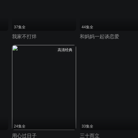
37集全
44集全
我家不打烊
和妈妈一起谈恋爱
高清经典
24集全
33集全
用心过日子
三十而立