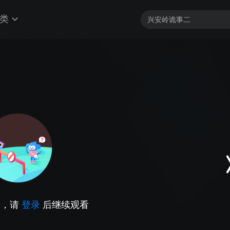
类
因，请
登录
后继续观看