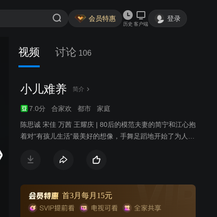
会员特惠
登录
历史
客户端
视频
讨论
106
小儿难养
简介
7.0分
合家欢
都市
家庭
陈思诚 宋佳 万茜 王耀庆 | 80后的模范夫妻的简宁和江心抱
着对“有孩儿生活”最美好的想像，手舞足蹈地开始了为人父
母的日子。令夫妻二人没有想到的是，这养孩子的烦恼是
一波接着一波。妹妹简艾意外的与一个叫乐乐的孩子成为
知心朋友。而乐乐的父亲严道信却对这个“从天而降”的女儿
手足无措。于是简艾也不经意的涉入到这个奇怪的父女二
人组中。赵晓柔与男朋友吴迪原本是标准的“丁克一族”。当
首3月每月15元
她看着简宁和简艾身边虽然麻烦但却温暖的孩子，誓做丁