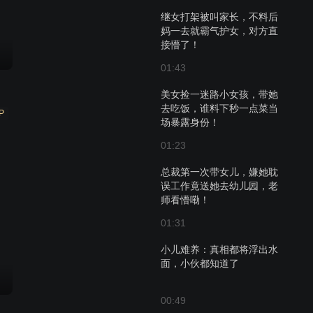
继女打架被叫家长，不料后
妈一去就霸气护女，对方直
接懵了！
01:43
美女捡一迷路小女孩，带她
去吃饭，谁料下秒一点菜当
P
场暴露身份！
01:23
总裁第一次带女儿，嫌她耽
误工作竟送她去幼儿园，老
师看懵嘞！
01:31
小儿难养：真相都将浮出水
面，小伙都知道了
00:49