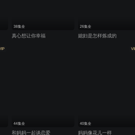
38集全
26集全
真心想让你幸福
媳妇是怎样炼成的
VIP
VI
44集全
40集全
和妈妈一起谈恋爱
妈妈像花儿一样