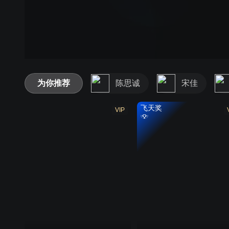
为你推荐
陈思诚
宋佳
飞天奖
VIP