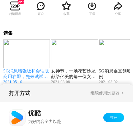
超清画质
评论
收藏
下载
分享
选集
1
01:15
00:39
5G消息增强版和会话版
女神节，一场花艺沙龙
5G消息垂直领域
商用在即，先来试试标
献给亿美的每一位女
例
2021-05-10
2021-03-08
2021-03-02
准版“富媒体消息”，感
生，绽放自我，节日快
受场景信息的沉浸式体
乐
打开方式
继续使用浏览器
验！#5G消息#
Copyright©
2026
优酷 youku.com
版权所有
京ICP备06050721号-1
优酷
打开
为好内容全力以赴