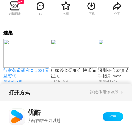
超清画质
收藏
下载
分享
11
选集
05:02
03:32
行家茶道研究会 2021元
行家茶道研究会 快乐喵
深圳茶会表演节目 
旦贺词
星人
手指月.mov
2020-12-30
2020-12-20
2020-11-25
打开方式
继续使用浏览器
Copyright©
2026
优酷 youku.com
版权所有
京ICP备06050721号-1
优酷
打开
为好内容全力以赴