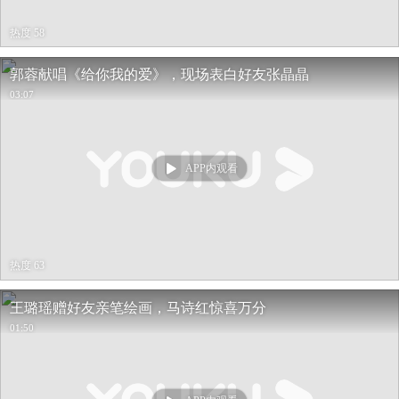
热度 58
郭蓉献唱《给你我的爱》，现场表白好友张晶晶
03:07
APP内观看
热度 63
王璐瑶赠好友亲笔绘画，马诗红惊喜万分
01:50