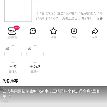
《你看谁来了》通过“我来啦”、“见字如面”、“终
于等到你”等环节，为观众呈现出四个平行空间，
展开
打造独具特色的快节奏访谈。节目集合了访谈、
综艺、游戏、互动、悬念等多元素。每期邀请一
位明星，或新闻价值的素人，亦或是网络达人。
超清画质
收藏
下载
分享
7
王芳
王为念
主持人
主持人
为你推荐
三人共同回忆学生时代趣事，王晴爆料李解进桑拿房“黑名
单”？
02:29