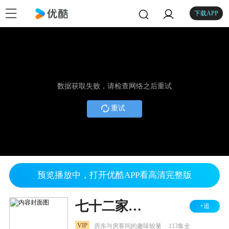
下载APP
数据获取失败，请检查网络之后重试
重试
预览播放中，打开优酷APP看高清完整版
七十二家房客 第三部
+追
.
VIP
房东与房客间的趣味较量
113集全