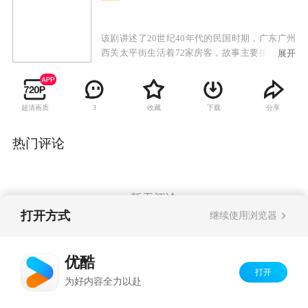
该剧讲述了20世纪40年代的民国时期，广东广州
西关太平街生活着72家房客，故事主要描述房东
展开
与房客的较量，以及街坊生活的酸甜苦辣。
超清画质
收藏
下载
分享
3
热门评论
暂无评论
打开方式
继续使用浏览器
Copyright©
2026
优酷 youku.com
版权所有
优酷
京ICP备06050721号-1
打开
为好内容全力以赴