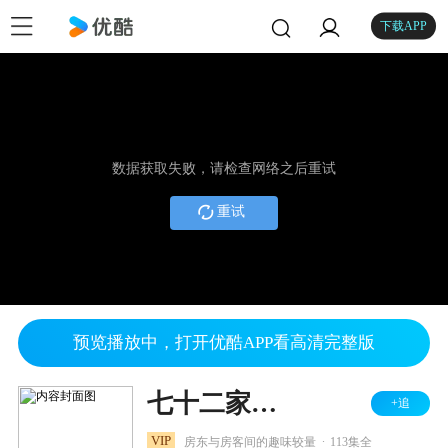
下载APP
数据获取失败，请检查网络之后重试
重试
预览播放中，打开优酷APP看高清完整版
七十二家房客 第三部
+追
.
VIP
房东与房客间的趣味较量
113集全