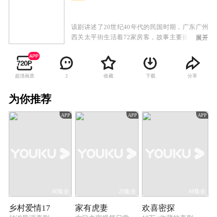
该剧讲述了20世纪40年代的民国时期，广东广州
西关太平街生活着72家房客，故事主要描述房东
展开
与房客的较量，以及街坊生活的酸甜苦辣。
超清画质
收藏
下载
分享
2
为你推荐
APP
APP
APP
40集全
20集全
44集全
乡村爱情17
家有虎妻
欢喜密探