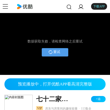
下载APP
数据获取失败，请检查网络之后重试
重试
预览播放中，打开优酷APP看高清完整版
七十二家房客 第三部
+追
.
VIP
房东与房客间的趣味较量
113集全