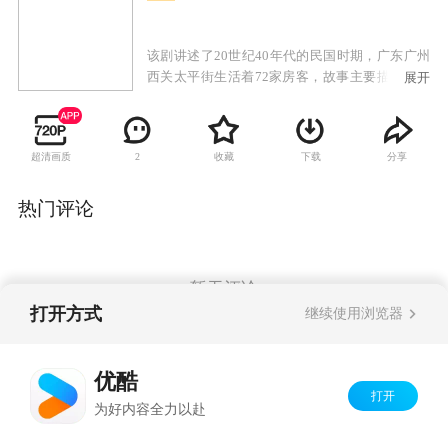
该剧讲述了20世纪40年代的民国时期，广东广州
西关太平街生活着72家房客，故事主要描述房东
展开
与房客的较量，以及街坊生活的酸甜苦辣。
超清画质
收藏
下载
分享
2
热门评论
暂无评论
打开方式
继续使用浏览器
Copyright©
2026
优酷 youku.com
版权所有
优酷
京ICP备06050721号-1
打开
为好内容全力以赴