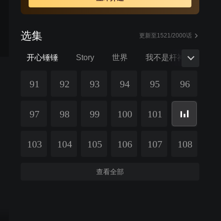
选集
更新至1521/2000话
开心锤锤
Story
世界
我不是杆神
球王
91
92
93
94
95
96
97
98
99
100
101
103
104
105
106
107
108
查看全部