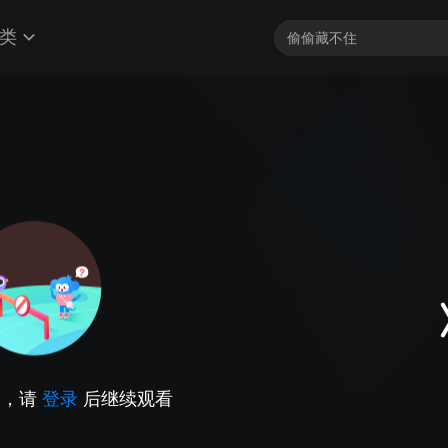
类
因，请
登录
后继续观看