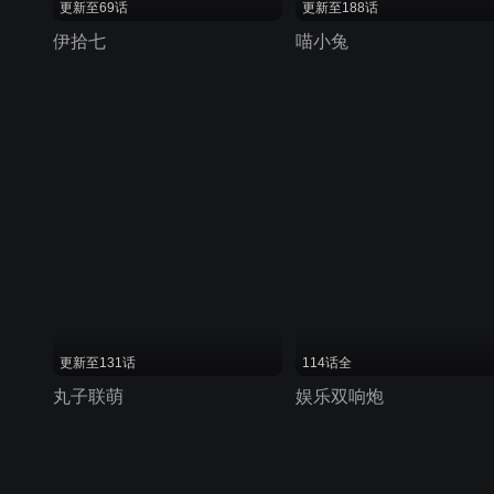
更新至69话
更新至188话
伊拾七
喵小兔
更新至131话
114话全
丸子联萌
娱乐双响炮