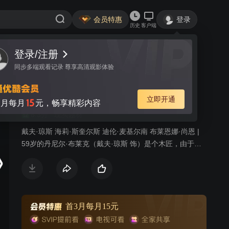
会员特惠
登录
历史
客户端
登录/注册
视频
讨论
206
同步多端观看记录 尊享高清观影体验
我是布莱克
简介
立即开通
15
月每月
元，畅享精彩内容
8.3分
现实题材
戴夫·琼斯 海莉·斯奎尔斯 迪伦·麦基尔南 布莱恩娜·尚恩 |
59岁的丹尼尔·布莱克（戴夫·琼斯 饰）是个木匠，由于心
脏问题，他生平第一次需要申请社会救济。尽管医生禁止
他继续工作，但他依然决定冒着被罚款的风险找一份工
作。在他反复前往“就业中心”求职的过程中，他结识了凯蒂
（海莉·斯奎尔斯 饰），一位需要照顾两个孩子的单身母
亲。为了不让孩子流落到儿童福利院，她不得不住在一间
首3月每月15元
离自己出生地450公里远的住房内。当今英国行政机构的繁