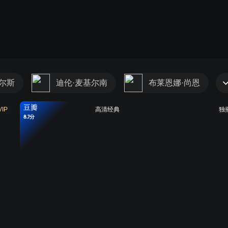
奎尔斯
迪伦·麦基尔南
布莱恩娜·尚恩
豆瓣
VIP
高清经典
独
8.7分