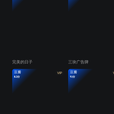
完美的日子
三块广告牌
豆瓣
豆瓣
VIP
8.3分
9.1分