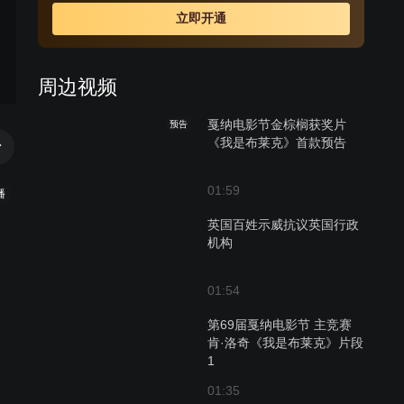
琐程序就像一张网，牢牢套住两人。丹尼尔和瑞秋决定尝
立即开通
试相互帮助……
周边视频
戛纳电影节金棕榈获奖片
预告
《我是布莱克》首款预告
01:59
播
英国百姓示威抗议英国行政
机构
01:54
第69届戛纳电影节 主竞赛
肯·洛奇《我是布莱克》片段
1
01:35