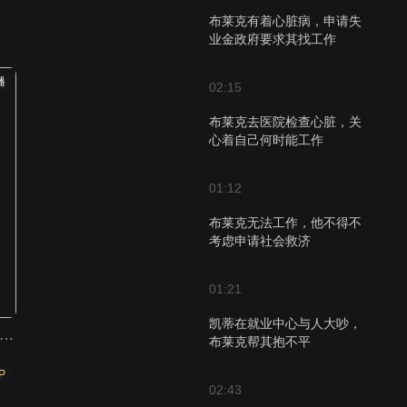
布莱克有着心脏病，申请失
业金政府要求其找工作
播
02:15
布莱克去医院检查心脏，关
心着自己何时能工作
01:12
布莱克无法工作，他不得不
考虑申请社会救济
01:21
凯蒂在就业中心与人大吵，
们的父辈2： 一场不同的战争
布莱克帮其抱不平
P
02:43