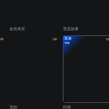
血色将至
荒蛮故事
豆瓣
VIP
VIP
VI
9.1分
宽恕
狩猎