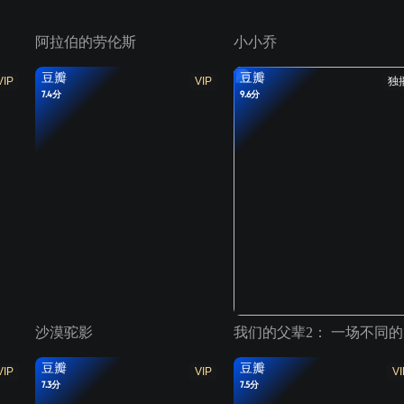
阿拉伯的劳伦斯
小小乔
豆瓣
豆瓣
VIP
VIP
独
7.4分
9.6分
沙漠驼影
我
豆瓣
豆瓣
VIP
VIP
VI
7.3分
7.5分