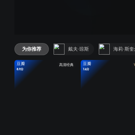
为你推荐
戴夫·琼斯
海莉·斯
豆瓣
豆瓣
高清经典
8.9分
7.6分