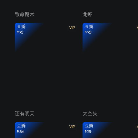
致命魔术
龙虾
豆瓣
豆瓣
VIP
9.3分
8.5分
还有明天
大空头
豆瓣
豆瓣
VIP
8.5分
8.7分