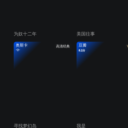
为奴十二年
美国往事
奥斯卡
豆瓣
高清经典
8.2分
寻找梦幻岛
我是