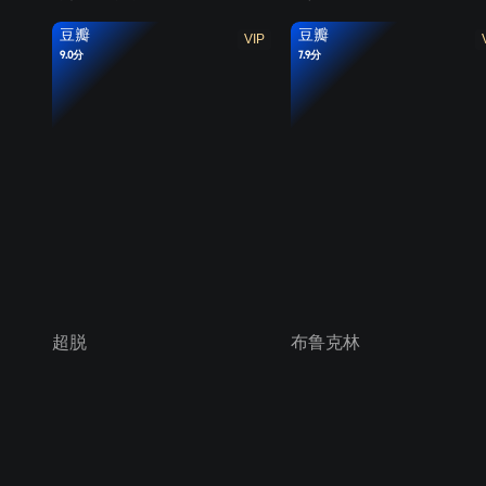
豆瓣
豆瓣
VIP
9.0分
7.9分
超脱
布鲁克林