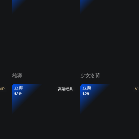
雄狮
少女洛荷
豆瓣
豆瓣
VIP
高清经典
VI
8.4分
8.7分