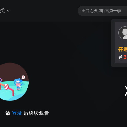
类
3
首
因，请
登录
后继续观看